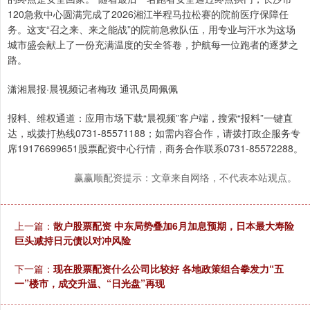
120急救中心圆满完成了2026湘江半程马拉松赛的院前医疗保障任
务。这支“召之来、来之能战”的院前急救队伍，用专业与汗水为这场
城市盛会献上了一份充满温度的安全答卷，护航每一位跑者的逐梦之
路。
潇湘晨报·晨视频记者梅玫 通讯员周佩佩
报料、维权通道：应用市场下载“晨视频”客户端，搜索“报料”一键直
达，或拨打热线0731-85571188；如需内容合作，请拨打政企服务专
席19176699651股票配资中心行情，商务合作联系0731-85572288。
赢赢顺配资提示：文章来自网络，不代表本站观点。
上一篇：
散户股票配资 中东局势叠加6月加息预期，日本最大寿险
巨头减持日元债以对冲风险
下一篇：
现在股票配资什么公司比较好 各地政策组合拳发力“五
一”楼市，成交升温、“日光盘”再现