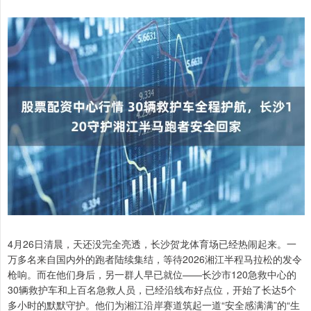
4月26日清晨，天还没完全亮透，长沙贺龙体育场已经热闹起来。一
万多名来自国内外的跑者陆续集结，等待2026湘江半程马拉松的发令
枪响。而在他们身后，另一群人早已就位——长沙市120急救中心的
30辆救护车和上百名急救人员，已经沿线布好点位，开始了长达5个
多小时的默默守护。他们为湘江沿岸赛道筑起一道“安全感满满”的“生