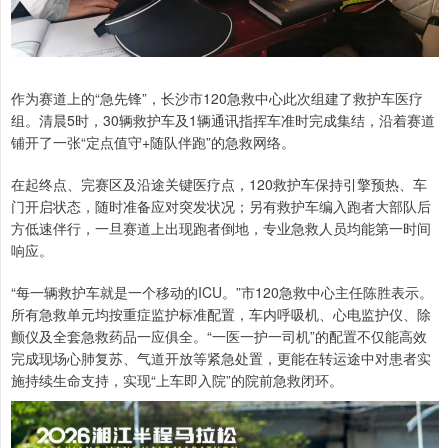
作为赛道上的“急先锋”，长沙市120急救中心此次组建了救护车医疗
组。清晨5时，30辆救护车及1辆通讯指挥车准时完成集结，沿着赛道
铺开了一张“定点值守+随队伴跑”的急救网络。
在起终点、完赛区及沿途关键医疗点，120救护车保持引擎预热、车
门开启状态，随时准备应对突发状况；另有救护车编入跑者大部队后
方低速伴行，一旦赛道上出现跑者倒地，专业急救人员均能第一时间
响应。
“每一辆救护车就是一个移动的ICU。”市120急救中心主任陈胜表示。
所有急救单元均按重症监护标准配置，车内呼吸机、心电监护仪、除
颤仪及全套急救药品一应俱全。“一医一护一司机”的配置不仅能高效
完成现场心肺复苏、气道开放等紧急处置，更能在转运途中对患者实
施持续生命支持，实现“上车即入院”的院前急救闭环。